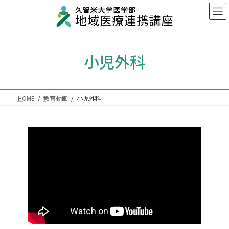
コ
ナ
ン
ビ
テ
ゲ
ン
ー
ツ
シ
小児外科
へ
ョ
ス
ン
キ
に
ッ
移
プ
動
HOME
教育動画
小児外科