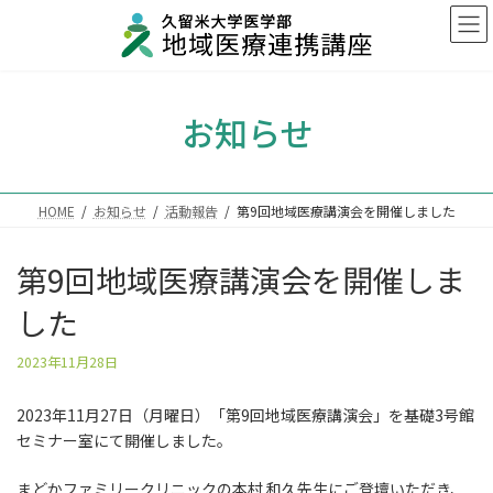
コ
ナ
ン
ビ
テ
ゲ
ン
ー
ツ
シ
お知らせ
へ
ョ
ス
ン
キ
に
ッ
移
プ
動
HOME
お知らせ
活動報告
第9回地域医療講演会を開催しました
第9回地域医療講演会を開催しま
した
最
2023年11月28日
終
更
2023年11月27日（月曜日）「第9回地域医療講演会」を基礎3号館
新
セミナー室にて開催しました。
日
時
:
まどかファミリークリニックの本村 和久先生にご登壇いただき、