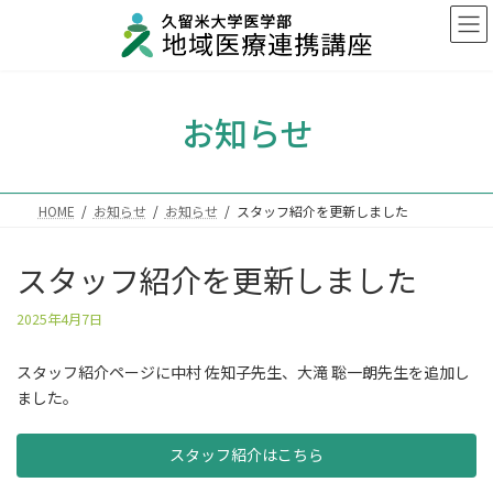
コ
ナ
ン
ビ
テ
ゲ
ン
ー
ツ
シ
お知らせ
へ
ョ
ス
ン
キ
に
ッ
移
プ
動
HOME
お知らせ
お知らせ
スタッフ紹介を更新しました
スタッフ紹介を更新しました
最
2025年4月7日
終
更
スタッフ紹介ページに中村 佐知子先生、大滝 聡一朗先生を追加し
新
ました。
日
時
:
スタッフ紹介はこちら